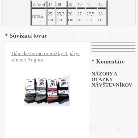
Veľkosť
37
38
39
40
41
42
25
25,5
26
27
27,5
28
Dľžka
cm
cm
cm
cm
cm
cm
* Súvisiaci tovar
Dámske termo ponožky 3 páry-
vlnené Angora
* Komentáre
NÁZORY A
OTÁZKY
NÁVŠTEVNÍKOV