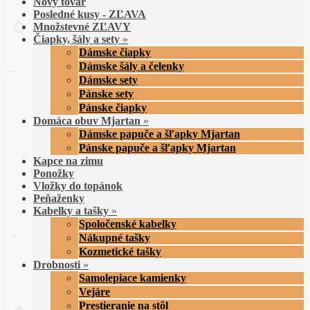
Nový tovar
Posledné kusy - ZĽAVA
Množstevné ZĽAVY
Čiapky, šály a sety
»
Dámske čiapky
Dámske šály a čelenky
Dámske sety
Pánske sety
Pánske čiapky
Domáca obuv Mjartan
»
Dámske papuče a šľapky Mjartan
Pánske papuče a šľapky Mjartan
Kapce na zimu
Ponožky
Vložky do topánok
Peňaženky
Kabelky a tašky
»
Spoločenské kabelky
Nákupné tašky
Kozmetické tašky
Drobnosti
»
Samolepiace kamienky
Vejáre
Prestieranie na stôl