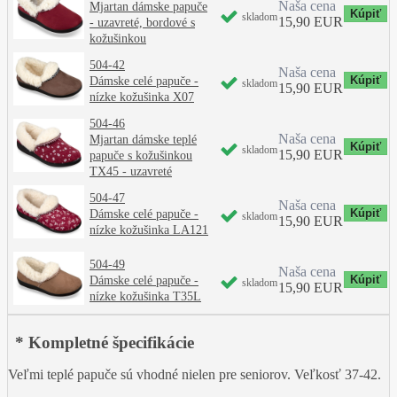
Naša cena
Mjartan dámske papuče
skladom
15,90 EUR
- uzavreté, bordové s
kožušinkou
504-42
Naša cena
Dámske celé papuče -
skladom
15,90 EUR
nízke kožušinka X07
504-46
Naša cena
Mjartan dámske teplé
skladom
15,90 EUR
papuče s kožušinkou
TX45 - uzavreté
504-47
Naša cena
Dámske celé papuče -
skladom
15,90 EUR
nízke kožušinka LA121
504-49
Naša cena
Dámske celé papuče -
skladom
15,90 EUR
nízke kožušinka T35L
* Kompletné špecifikácie
Veľmi teplé papuče sú vhodné nielen pre seniorov. Veľkosť 37-42.