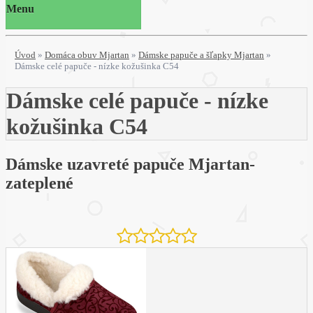
Menu
Úvod
»
Domáca obuv Mjartan
»
Dámske papuče a šľapky Mjartan
»
Dámske celé papuče - nízke kožušinka C54
Dámske celé papuče - nízke
kožušinka C54
Dámske uzavreté papuče Mjartan-
zateplené