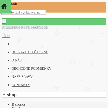
Hľadanie
Prihlásenie
Nová registrácia
0 ks
DOPRAVA A POŠTOVNÉ
O NÁS
OBCHODNÉ PODMIENKY
NAŠE ZĽAVY
KONTAKTY
E-shop
Darčeky