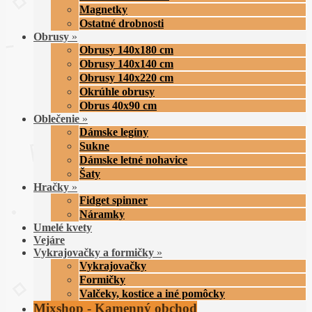
Magnetky
Ostatné drobnosti
Obrusy
»
Obrusy 140x180 cm
Obrusy 140x140 cm
Obrusy 140x220 cm
Okrúhle obrusy
Obrus 40x90 cm
Oblečenie
»
Dámske legíny
Sukne
Dámske letné nohavice
Šaty
Hračky
»
Fidget spinner
Náramky
Umelé kvety
Vejáre
Vykrajovačky a formičky
»
Vykrajovačky
Formičky
Valčeky, kostice a iné pomôcky
Mixshop - Kamenný obchod